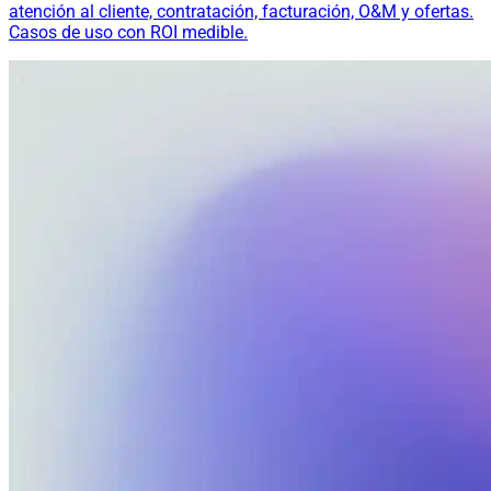
atención al cliente, contratación, facturación, O&M y ofertas.
Casos de uso con ROI medible.