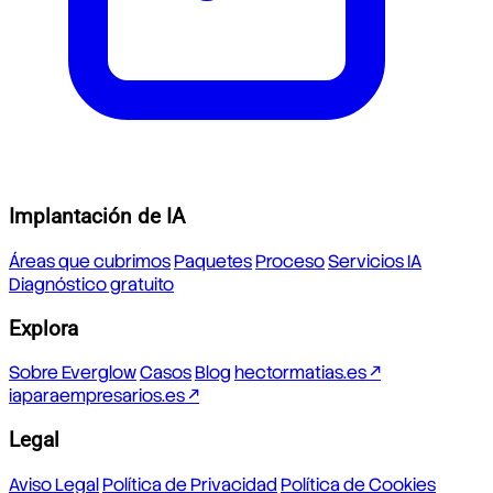
Implantación de IA
Áreas que cubrimos
Paquetes
Proceso
Servicios IA
Diagnóstico gratuito
Explora
Sobre Everglow
Casos
Blog
hectormatias.es ↗
iaparaempresarios.es ↗
Legal
Aviso Legal
Política de Privacidad
Política de Cookies