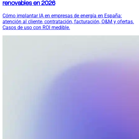
renovables en 2026
Cómo implantar IA en empresas de energía en España:
atención al cliente, contratación, facturación, O&M y ofertas.
Casos de uso con ROI medible.