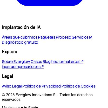
Implantación de IA
Áreas que cubrimos
Paquetes
Proceso
Servicios IA
Diagnóstico gratuito
Explora
Sobre Everglow
Casos
Blog
hectormatias.es ↗
iaparaempresarios.es ↗
Legal
Aviso Legal
Política de Privacidad
Política de Cookies
© 2026 Everglow Innovations SL. Todos los derechos
reservados.
Made with ♥ in Spain