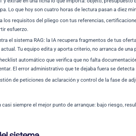
 y extrae en una ficha lo que importa: objeto, presupuesto 
mpa. Lo que hoy son cuatro horas de lectura pasan a diez min
los requisitos del pliego con tus referencias, certificacione
ir esfuerzo.
tra el sistema RAG: la IA recupera fragmentos de tus ofert
 actual. Tu equipo edita y aporta criterio, no arranca de una
ecklist automático que verifica que no falta documentación 
ntar. El error administrativo que te dejaba fuera se detecta
tión de peticiones de aclaración y control de la fase de ad
on casi siempre el mejor punto de arranque: bajo riesgo, re
del sistema