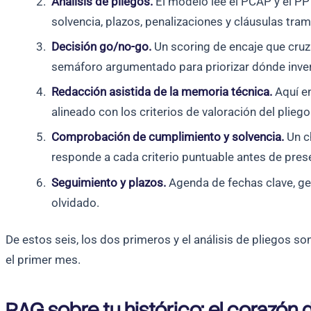
Análisis de pliegos.
El modelo lee el PCAP y el PPT
solvencia, plazos, penalizaciones y cláusulas tra
Decisión go/no-go.
Un scoring de encaje que cruza 
semáforo argumentado para priorizar dónde invert
Redacción asistida de la memoria técnica.
Aquí en
alineado con los criterios de valoración del pliego
Comprobación de cumplimiento y solvencia.
Un ch
responde a cada criterio puntuable antes de prese
Seguimiento y plazos.
Agenda de fechas clave, ges
olvidado.
De estos seis, los dos primeros y el análisis de pliegos s
el primer mes.
RAG sobre tu histórico: el corazón 