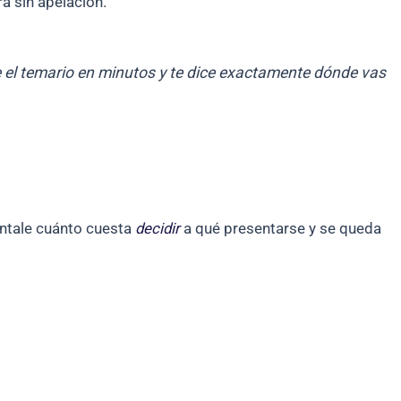
a sin apelación.
lee el temario en minutos y te dice exactamente dónde vas
úntale cuánto cuesta
decidir
a qué presentarse y se queda