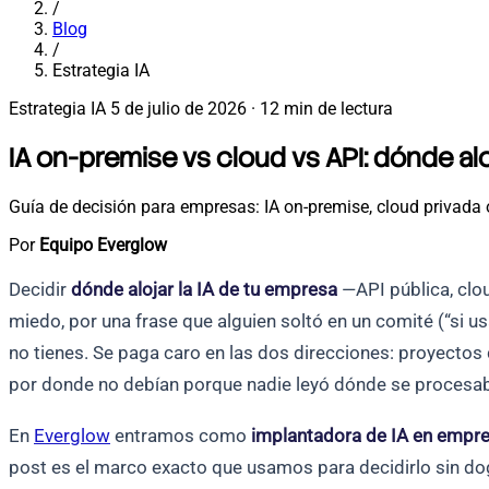
/
Blog
/
Estrategia IA
Estrategia IA
5 de julio de 2026
·
12 min de lectura
IA on-premise vs cloud vs API: dónde al
Guía de decisión para empresas: IA on-premise, cloud privada 
Por
Equipo Everglow
Decidir
dónde alojar la IA de tu empresa
—API pública, clou
miedo, por una frase que alguien soltó en un comité (“si u
no tienes. Se paga caro en las dos direcciones: proyectos 
por donde no debían porque nadie leyó dónde se procesa
En
Everglow
entramos como
implantadora de IA en empr
post es el marco exacto que usamos para decidirlo sin do