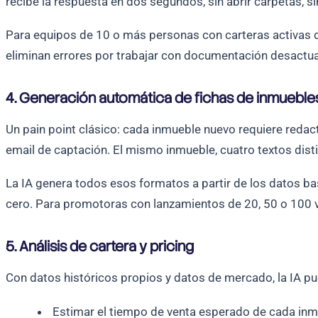
recibe la respuesta en dos segundos, sin abrir carpetas, s
Para equipos de 10 o más personas con carteras activas d
eliminan errores por trabajar con documentación desactua
4. Generación automática de fichas de inmueble
Un pain point clásico: cada inmueble nuevo requiere redacta
email de captación. El mismo inmueble, cuatro textos dist
La IA genera todos esos formatos a partir de los datos base
cero. Para promotoras con lanzamientos de 20, 50 o 100 v
5. Análisis de cartera y pricing
Con datos históricos propios y datos de mercado, la IA p
Estimar el tiempo de venta esperado de cada inm