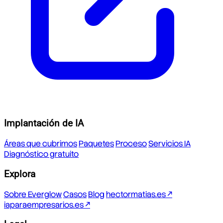
Implantación de IA
Áreas que cubrimos
Paquetes
Proceso
Servicios IA
Diagnóstico gratuito
Explora
Sobre Everglow
Casos
Blog
hectormatias.es ↗
iaparaempresarios.es ↗