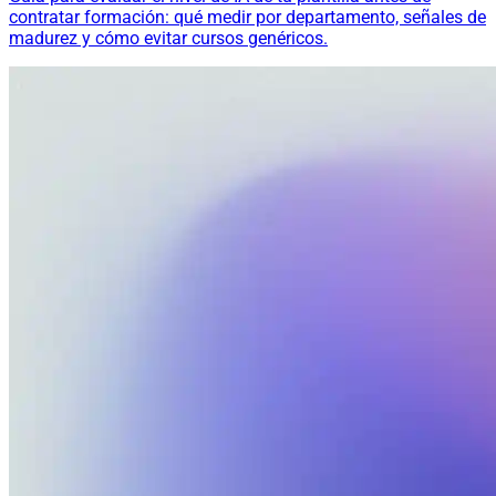
contratar formación: qué medir por departamento, señales de
madurez y cómo evitar cursos genéricos.