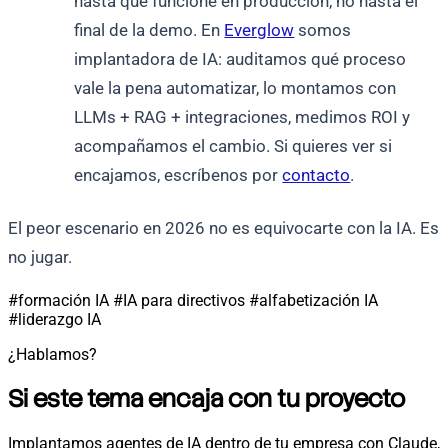
hasta que funcione en producción, no hasta el
final de la demo. En
Everglow
somos
implantadora de IA: auditamos qué proceso
vale la pena automatizar, lo montamos con
LLMs + RAG + integraciones, medimos ROI y
acompañamos el cambio. Si quieres ver si
encajamos, escríbenos por
contacto
.
El peor escenario en 2026 no es equivocarte con la IA. Es
no jugar.
#formación IA
#IA para directivos
#alfabetización IA
#liderazgo IA
¿Hablamos?
Si este tema encaja con tu proyecto
Implantamos agentes de IA dentro de tu empresa con Claude,