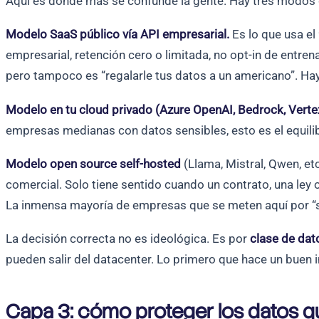
Aquí es donde más se confunde la gente. Hay tres modos d
Modelo SaaS público vía API empresarial.
Es lo que usa el
empresarial, retención cero o limitada, no opt-in de entre
pero tampoco es “regalarle tus datos a un americano”. Hay q
Modelo en tu cloud privado (Azure OpenAI, Bedrock, Verte
empresas medianas con datos sensibles, esto es el equilib
Modelo open source self-hosted
(Llama, Mistral, Qwen, etc
comercial. Solo tiene sentido cuando un contrato, una ley
La inmensa mayoría de empresas que se meten aquí por “
La decisión correcta no es ideológica. Es por
clase de dat
pueden salir del datacenter. Lo primero que hace un buen i
Capa 3: cómo proteger los datos q