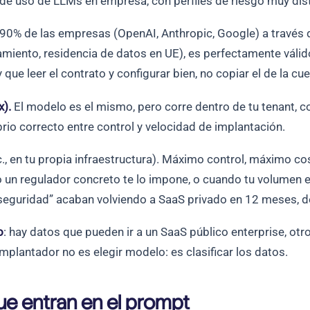
e uso de LLMs en empresa, con perfiles de riesgo muy dist
 90% de las empresas (OpenAI, Anthropic, Google) a través de
namiento, residencia de datos en UE), es perfectamente váli
ue leer el contrato y configurar bien, no copiar el de la cu
x).
El modelo es el mismo, pero corre dentro de tu tenant, con
rio correcto entre control y velocidad de implantación.
., en tu propia infraestructura). Máximo control, máximo cos
 o un regulador concreto te lo impone, o cuando tu volumen 
seguridad” acaban volviendo a SaaS privado en 12 meses, 
o
: hay datos que pueden ir a un SaaS público enterprise, otr
mplantador no es elegir modelo: es clasificar los datos.
ue entran en el prompt